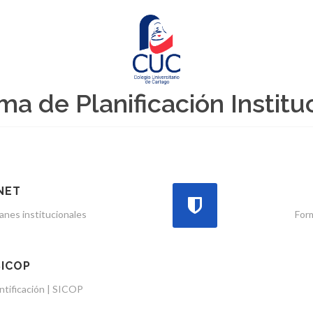
ma de Planificación Institu
NET
anes institucionales
Form
SICOP
entificación | SICOP